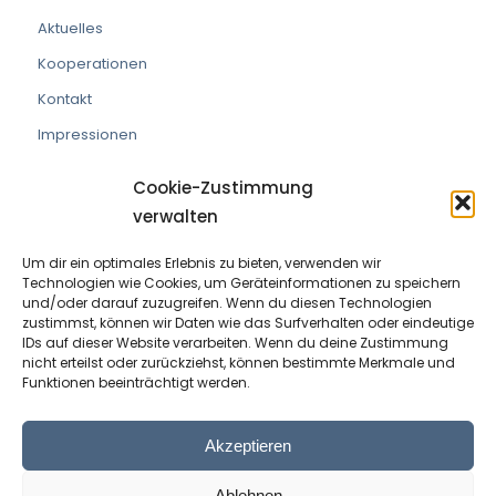
Aktuelles
Kooperationen
Kontakt
Impressionen
Cookie-Zustimmung
verwalten
Um dir ein optimales Erlebnis zu bieten, verwenden wir
VEREIN DIE PRAXISMACHER
Technologien wie Cookies, um Geräteinformationen zu speichern
und/oder darauf zuzugreifen. Wenn du diesen Technologien
ZVR Nummer:
191908529
zustimmst, können wir Daten wie das Surfverhalten oder eindeutige
IDs auf dieser Website verarbeiten. Wenn du deine Zustimmung
nicht erteilst oder zurückziehst, können bestimmte Merkmale und
Kontaktperson:
Wolfram Allinger-Csollich
Funktionen beeinträchtigt werden.
Adresse:
Mentlgasse 1, 6020 Innsbruck
Email:
info@diepraxismacher.at
Akzeptieren
Tel:
+43 512 209096
Ablehnen