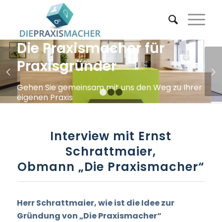
Die Praxismacher für
Praxisgründer
Weiter
Gehen Sie gemeinsam mit uns den Weg zu Ihrer
eigenen Praxis
1
2
3
ANFRAGEN
Interview mit Ernst
Schrattmaier,
Obmann „Die Praxismacher“
Herr Schrattmaier, wie ist die Idee zur
Gründung von „Die Praxismacher“