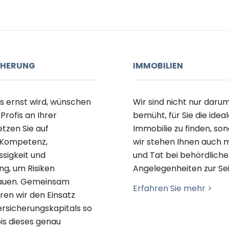
CHERUNG
IMMOBILIEN
 ernst wird, wünschen
Wir sind nicht nur daru
 Profis an Ihrer
bemüht, für Sie die idea
etzen Sie auf
Immobilie zu finden, so
Kompetenz,
wir stehen Ihnen auch m
ssigkeit und
und Tat bei behördlich
ung
,
u
m Risiken
Angelegenheiten zur Sei
auen
.
Gemeinsam
Erfahren Sie mehr >
ren wir den Einsatz
ersicherungskapitals
so
bis dieses
genau