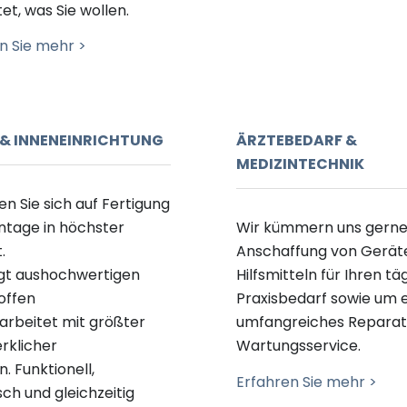
tet, was Sie wollen.
n Sie mehr >
& INNENEINRICHTUNG
ÄRZTEBEDARF &
MEDIZINTECHNIK
en Sie sich auf
Fertigung
tage in höc
hster
Wir kümmern uns gerne
.
Anschaffung von
Gerät
gt
aus
hochwertigen
Hilfsmittel
n
für Ihren tä
offen
Praxisbedarf
sowie
um
arbeitet
mit
größter
umfangreiches Reparat
rklicher
Wartungsservice.
on
. Funktionell,
Erfahren Sie mehr >
sch und gleichzeitig