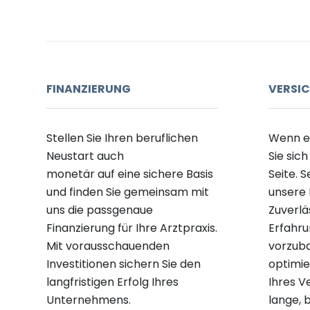
FINANZIERUNG
VERSI
Stellen Sie
Ihren beruflichen
Wenn es
Neustart auch
Sie sich
monetär
auf
eine
sichere
Basis
Seite.
S
und finden Sie gemeinsam mit
unsere
uns die passgenaue
Zuverlä
Finanzierung für Ihre Arztpraxis.
Erfahr
Mit vorausschauenden
vorzub
Investitionen sichern Sie den
optimie
langfristigen Erfolg Ihres
Ihres V
Unternehmens.
lange
, 