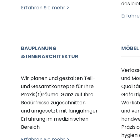
das
bie
Erfahren Sie mehr >
Erfahre
BAUPLANUNG
MÖBEL 
& INNENARCHITEKTUR
Verlass
Wir planen und gestalten Teil-
und Mon
und Gesamtkon
zepte für Ihre
Qualität
Praxis(t)räume. Ganz a
uf Ihre
Geferti
Bedürfnisse zugeschnitten
Werkst
und
umgesetzt
mit langjähriger
und
ver
Erfahrung im medizinischen
handwe
Bereich.
Präzisi
hygieni
Erfahren Sie mehr >