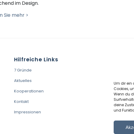
chend im Design
.
n Sie mehr >
Hilfreiche Links
7 Gründe
Aktuelles
Um dir ein 
Cookies, u
Kooperationen
Wenn du di
Surfverhalt
Kontakt
deine Zust
und Funkti
Impressionen
Akz