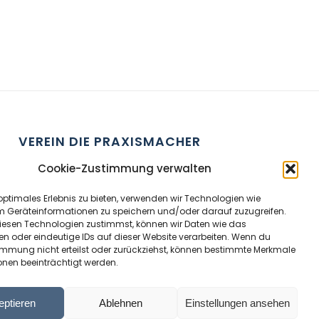
VEREIN DIE PRAXISMACHER
ZVR Nummer:
191908529
Cookie-Zustimmung verwalten
optimales Erlebnis zu bieten, verwenden wir Technologien wie
Kontaktperson:
Wolfram Allinger-Csollich
m Geräteinformationen zu speichern und/oder darauf zuzugreifen.
Adresse:
Mentlgasse 1, 6020 Innsbruck
esen Technologien zustimmst, können wir Daten wie das
en oder eindeutige IDs auf dieser Website verarbeiten. Wenn du
Email:
info@diepraxismacher.at
immung nicht erteilst oder zurückziehst, können bestimmte Merkmale
Tel:
+43 512 209096
onen beeinträchtigt werden.
eptieren
Ablehnen
Einstellungen ansehen