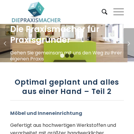
Die Praxismacher für
Praxisgründer
Weiter
Gehen Sie gemeinsam mit uns den Weg zu Ihrer
eigenen Praxis
1
2
3
ANFRAGEN
Optimal geplant und alles
aus einer Hand – Teil 2
Möbel und Inneneinrichtung
Gefertigt aus hochwertigen Werkstoffen und
verarbeitet mit
größter handwerklicher