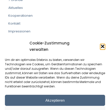
Aktuelles
Kooperationen
Kontakt
Impressionen
Cookie-Zustimmung
verwalten
Um dir ein optimales Erlebnis zu bieten, verwenden wir
VEREIN DIE PRAXISMACHER
Technologien wie Cookies, um Geräteinformationen zu speichern
und/oder darauf zuzugreifen. Wenn du diesen Technologien
ZVR Nummer:
191908529
zustimmst, können wir Daten wie das Surfverhalten oder eindeutige
IDs auf dieser Website verarbeiten. Wenn du deine Zustimmung
nicht erteilst oder zurückziehst, können bestimmte Merkmale und
Kontaktperson:
Wolfram Allinger-Csollich
Funktionen beeinträchtigt werden.
Adresse:
Mentlgasse 1, 6020 Innsbruck
Email:
info@diepraxismacher.at
Akzeptieren
Tel:
+43 512 209096