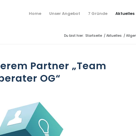
Home
Unser Angebot
7 Gründe
Aktuelles
Du bist hier:
Startseite
/
Aktuelles
/
Allge
serem Partner „Team
berater OG“