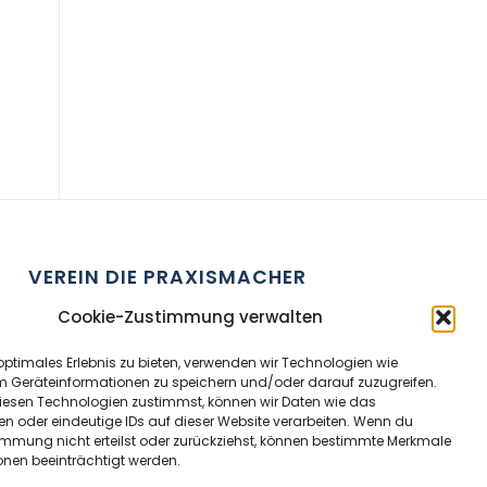
VEREIN DIE PRAXISMACHER
ZVR Nummer:
191908529
Cookie-Zustimmung verwalten
optimales Erlebnis zu bieten, verwenden wir Technologien wie
Kontaktperson:
Wolfram Allinger-Csollich
m Geräteinformationen zu speichern und/oder darauf zuzugreifen.
Adresse:
Mentlgasse 1, 6020 Innsbruck
esen Technologien zustimmst, können wir Daten wie das
en oder eindeutige IDs auf dieser Website verarbeiten. Wenn du
Email:
info@diepraxismacher.at
immung nicht erteilst oder zurückziehst, können bestimmte Merkmale
Tel:
+43 512 209096
onen beeinträchtigt werden.