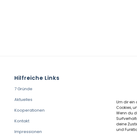
Hilfreiche Links
7 Gründe
Aktuelles
Um dir ein 
Cookies, u
Kooperationen
Wenn du di
Surfverhalt
Kontakt
deine Zust
und Funkti
Impressionen