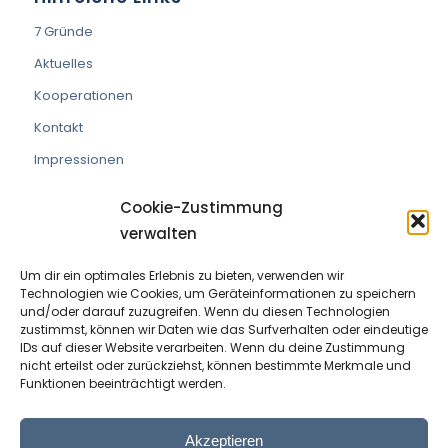
7 Gründe
Aktuelles
Kooperationen
Kontakt
Impressionen
Cookie-Zustimmung
verwalten
Um dir ein optimales Erlebnis zu bieten, verwenden wir
VEREIN DIE PRAXISMACHER
Technologien wie Cookies, um Geräteinformationen zu speichern
und/oder darauf zuzugreifen. Wenn du diesen Technologien
ZVR Nummer:
191908529
zustimmst, können wir Daten wie das Surfverhalten oder eindeutige
IDs auf dieser Website verarbeiten. Wenn du deine Zustimmung
nicht erteilst oder zurückziehst, können bestimmte Merkmale und
Kontaktperson:
Wolfram Allinger-Csollich
Funktionen beeinträchtigt werden.
Adresse:
Mentlgasse 1, 6020 Innsbruck
Email:
info@diepraxismacher.at
Akzeptieren