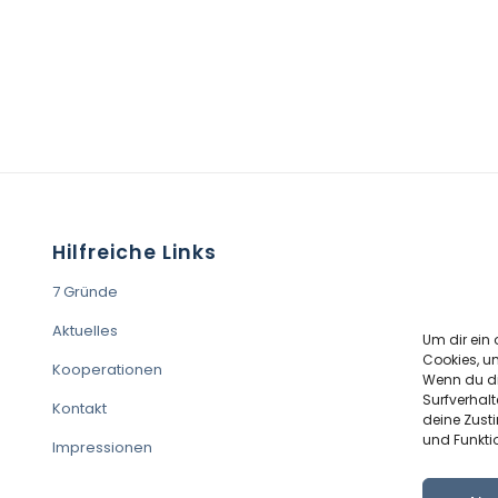
Hilfreiche Links
7 Gründe
Aktuelles
Um dir ein 
Cookies, u
Kooperationen
Wenn du di
Surfverhalt
Kontakt
deine Zust
und Funkti
Impressionen