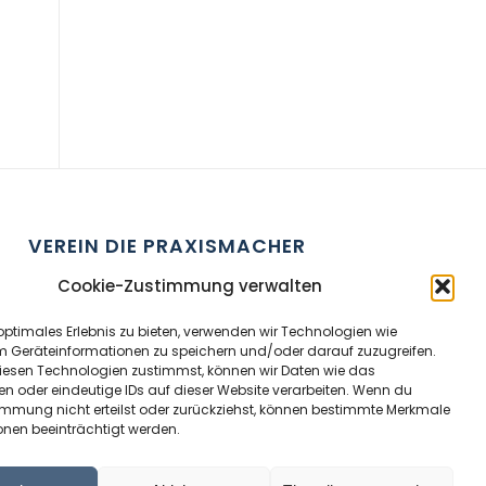
VEREIN DIE PRAXISMACHER
ZVR Nummer:
191908529
Cookie-Zustimmung verwalten
optimales Erlebnis zu bieten, verwenden wir Technologien wie
Kontaktperson:
Wolfram Allinger-Csollich
m Geräteinformationen zu speichern und/oder darauf zuzugreifen.
Adresse:
Mentlgasse 1, 6020 Innsbruck
esen Technologien zustimmst, können wir Daten wie das
en oder eindeutige IDs auf dieser Website verarbeiten. Wenn du
Email:
info@diepraxismacher.at
immung nicht erteilst oder zurückziehst, können bestimmte Merkmale
Tel:
+43 512 209096
onen beeinträchtigt werden.