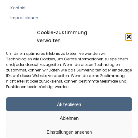
Kontakt
Impressionen
Cookie-Zustimmung
verwalten
Um dir ein optimales Erlebnis zu bieten, verwenden wir
VEREIN DIE PRAXISMACHER
Technologien wie Cookies, um Geräteinformationen zu speichern
und/oder darauf zuzugreifen. Wenn du diesen Technologien
ZVR Nummer:
191908529
zustimmst, können wir Daten wie das Surfverhalten oder eindeutige
IDs auf dieser Website verarbeiten. Wenn du deine Zustimmung
nicht erteilst oder zurückziehst, können bestimmte Merkmale und
Kontaktperson:
Wolfram Allinger-Csollich
Funktionen beeinträchtigt werden.
Adresse:
Mentlgasse 1, 6020 Innsbruck
Email:
info@diepraxismacher.at
Akzeptieren
Tel:
+43 512 209096
Ablehnen
Einstellungen ansehen