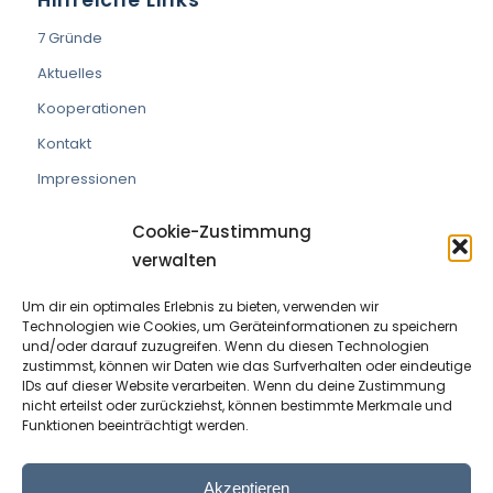
7 Gründe
Aktuelles
Kooperationen
Kontakt
Impressionen
Cookie-Zustimmung
verwalten
Um dir ein optimales Erlebnis zu bieten, verwenden wir
VEREIN DIE PRAXISMACHER
Technologien wie Cookies, um Geräteinformationen zu speichern
und/oder darauf zuzugreifen. Wenn du diesen Technologien
ZVR Nummer:
191908529
zustimmst, können wir Daten wie das Surfverhalten oder eindeutige
IDs auf dieser Website verarbeiten. Wenn du deine Zustimmung
nicht erteilst oder zurückziehst, können bestimmte Merkmale und
Kontaktperson:
Wolfram Allinger-Csollich
Funktionen beeinträchtigt werden.
Adresse:
Mentlgasse 1, 6020 Innsbruck
Email:
info@diepraxismacher.at
Akzeptieren