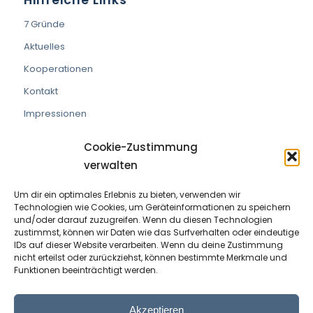
7 Gründe
Aktuelles
Kooperationen
Kontakt
Impressionen
Cookie-Zustimmung
verwalten
Um dir ein optimales Erlebnis zu bieten, verwenden wir
VEREIN DIE PRAXISMACHER
Technologien wie Cookies, um Geräteinformationen zu speichern
und/oder darauf zuzugreifen. Wenn du diesen Technologien
ZVR Nummer:
191908529
zustimmst, können wir Daten wie das Surfverhalten oder eindeutige
IDs auf dieser Website verarbeiten. Wenn du deine Zustimmung
nicht erteilst oder zurückziehst, können bestimmte Merkmale und
Kontaktperson:
Wolfram Allinger-Csollich
Funktionen beeinträchtigt werden.
Adresse:
Mentlgasse 1, 6020 Innsbruck
Email:
info@diepraxismacher.at
Akzeptieren