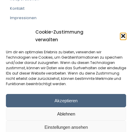
Kontakt
Impressionen
Cookie-Zustimmung
verwalten
Um dir ein optimales Erlebnis zu bieten, verwenden wir
VEREIN DIE PRAXISMACHER
Technologien wie Cookies, um Geräteinformationen zu speichern
und/oder darauf zuzugreifen. Wenn du diesen Technologien
ZVR Nummer:
191908529
zustimmst, können wir Daten wie das Surfverhalten oder eindeutige
IDs auf dieser Website verarbeiten. Wenn du deine Zustimmung
nicht erteilst oder zurückziehst, können bestimmte Merkmale und
Kontaktperson:
Wolfram Allinger-Csollich
Funktionen beeinträchtigt werden.
Adresse:
Mentlgasse 1, 6020 Innsbruck
Email:
info@diepraxismacher.at
Akzeptieren
Tel:
+43 512 209096
Ablehnen
Einstellungen ansehen