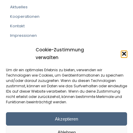
Aktuelles
Kooperationen
Kontakt
Impressionen
Cookie-Zustimmung
verwalten
Um dir ein optimales Erlebnis zu bieten, verwenden wir
VEREIN DIE PRAXISMACHER
Technologien wie Cookies, um Geräteinformationen zu speichern
und/oder darauf zuzugreifen. Wenn du diesen Technologien
ZVR Nummer:
191908529
zustimmst, können wir Daten wie das Surfverhalten oder eindeutige
IDs auf dieser Website verarbeiten. Wenn du deine Zustimmung
nicht erteilst oder zurückziehst, können bestimmte Merkmale und
Kontaktperson:
Wolfram Allinger-Csollich
Funktionen beeinträchtigt werden.
Adresse:
Mentlgasse 1, 6020 Innsbruck
Email:
info@diepraxismacher.at
Akzeptieren
Tel:
+43 512 209096
Ablehnen