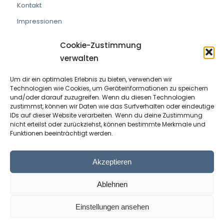
Kontakt
Impressionen
Cookie-Zustimmung
verwalten
Um dir ein optimales Erlebnis zu bieten, verwenden wir
VEREIN DIE PRAXISMACHER
Technologien wie Cookies, um Geräteinformationen zu speichern
und/oder darauf zuzugreifen. Wenn du diesen Technologien
ZVR Nummer:
191908529
zustimmst, können wir Daten wie das Surfverhalten oder eindeutige
IDs auf dieser Website verarbeiten. Wenn du deine Zustimmung
nicht erteilst oder zurückziehst, können bestimmte Merkmale und
Kontaktperson:
Wolfram Allinger-Csollich
Funktionen beeinträchtigt werden.
Adresse:
Mentlgasse 1, 6020 Innsbruck
Email:
info@diepraxismacher.at
Akzeptieren
Tel:
+43 512 209096
Ablehnen
Einstellungen ansehen