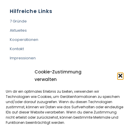
Hilfreiche Links
7 Gründe
Aktuelles
Kooperationen
Kontakt
Impressionen
Cookie-Zustimmung
verwalten
Um dir ein optimales Erlebnis zu bieten, verwenden wir
VEREIN DIE PRAXISMACHER
Technologien wie Cookies, um Geräteinformationen zu speichern
und/oder darauf zuzugreifen. Wenn du diesen Technologien
ZVR Nummer:
191908529
zustimmst, können wir Daten wie das Surfverhalten oder eindeutige
IDs auf dieser Website verarbeiten. Wenn du deine Zustimmung
nicht erteilst oder zurückziehst, können bestimmte Merkmale und
Kontaktperson:
Wolfram Allinger-Csollich
Funktionen beeinträchtigt werden.
Adresse:
Mentlgasse 1, 6020 Innsbruck