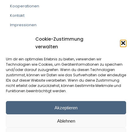
Kooperationen
Kontakt
Impressionen
Cookie-Zustimmung
verwalten
Um dir ein optimales Erlebnis zu bieten, verwenden wir
VEREIN DIE PRAXISMACHER
Technologien wie Cookies, um Geräteinformationen zu speichern
und/oder darauf zuzugreifen. Wenn du diesen Technologien
ZVR Nummer:
191908529
zustimmst, können wir Daten wie das Surfverhalten oder eindeutige
IDs auf dieser Website verarbeiten. Wenn du deine Zustimmung
nicht erteilst oder zurückziehst, können bestimmte Merkmale und
Kontaktperson:
Wolfram Allinger-Csollich
Funktionen beeinträchtigt werden.
Adresse:
Mentlgasse 1, 6020 Innsbruck
Email:
info@diepraxismacher.at
Akzeptieren
Tel:
+43 512 209096
Ablehnen